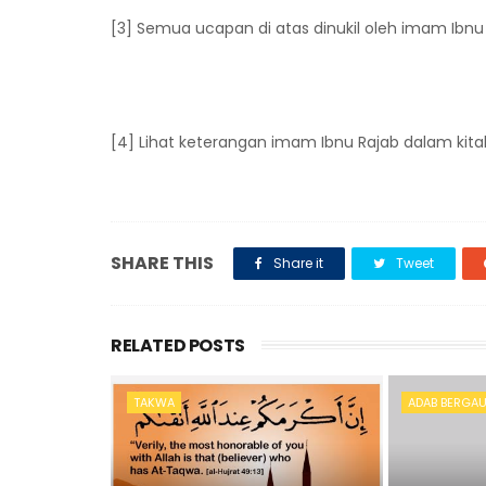
[3] Semua ucapan di atas dinukil oleh imam Ibn
[4] Lihat keterangan imam Ibnu Rajab dalam kit
SHARE THIS
Share it
Tweet
RELATED POSTS
TAKWA
ADAB BERGAU