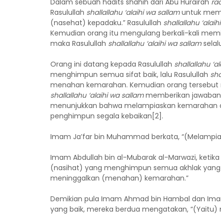
Dalam sebuah hadits shahih dari Abu Hurairah
ra
Rasulullah
shallallahu ‘alaihi wa sallam
untuk memin
(nasehat) kepadaku.” Rasulullah
shallallahu ‘alai
Kemudian orang itu mengulang berkali-kali memi
maka Rasulullah
shallallahu ‘alaihi wa sallam
selal
Orang ini datang kepada Rasulullah
shallallahu ‘a
menghimpun semua sifat baik, lalu Rasulullah
sha
menahan kemarahan. Kemudian orang tersebut me
shallallahu ‘alaihi wa sallam
memberikan jawaban 
menunjukkan bahwa melampiaskan kemarahan a
penghimpun segala kebaikan[2].
Imam Ja’far bin Muhammad berkata, “(Melampias
Imam Abdullah bin al-Mubarak al-Marwazi, ketik
(nasihat) yang menghimpun semua akhlak yang ba
meninggalkan (menahan) kemarahan.”
Demikian pula Imam Ahmad bin Hambal dan Imam
yang baik, mereka berdua mengatakan, “(Yaitu