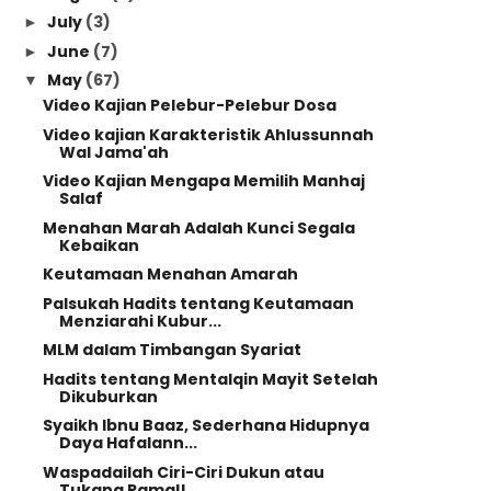
July
(3)
►
June
(7)
►
May
(67)
▼
Video Kajian Pelebur-Pelebur Dosa
Video kajian Karakteristik Ahlussunnah
Wal Jama'ah
Video Kajian Mengapa Memilih Manhaj
Salaf
Menahan Marah Adalah Kunci Segala
Kebaikan
Keutamaan Menahan Amarah
Palsukah Hadits tentang Keutamaan
Menziarahi Kubur...
MLM dalam Timbangan Syariat
Hadits tentang Mentalqin Mayit Setelah
Dikuburkan
Syaikh Ibnu Baaz, Sederhana Hidupnya
Daya Hafalann...
Waspadailah Ciri-Ciri Dukun atau
Tukang Ramal!