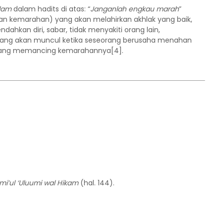
llam
dalam hadits di atas: “
Janganlah engkau marah
”
an kemarahan) yang akan melahirkan akhlak yang baik,
ahkan diri, sabar, tidak menyakiti orang lain,
 yang akan muncul ketika seseorang berusaha menahan
yang memancing kemarahannya[4].
mi’ul ‘Uluumi wal Hikam
(hal. 144).