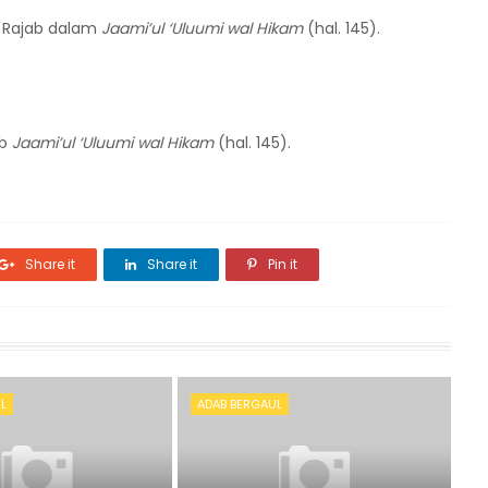
u Rajab dalam
Jaami’ul ‘Uluumi wal Hikam
(hal. 145).
ab
Jaami’ul ‘Uluumi wal Hikam
(hal. 145).
Share it
Share it
Pin it
L
ADAB BERGAUL