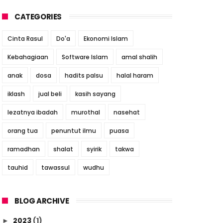
CATEGORIES
Cinta Rasul
Do'a
Ekonomi Islam
Kebahagiaan
Software Islam
amal shalih
anak
dosa
hadits palsu
halal haram
iklash
jual beli
kasih sayang
lezatnya ibadah
murothal
nasehat
orang tua
penuntut ilmu
puasa
ramadhan
shalat
syirik
takwa
tauhid
tawassul
wudhu
BLOG ARCHIVE
2023
(1)
►