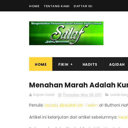
HOME
TENTANG KAMI
DAFTAR ISI
HOME
FIKIH
HADITS
AQIDAH
Menahan Marah Adalah Kun
Kajian Salaf
Thursday, May 26, 2011
adab ber
Penulis:
Ustadz Abdullah bin Taslim
al-Buthoni
Haf
Artikel ini kelanjutan dari artikel sebelumnya:
Keut