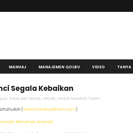
MANHAJ
MANAJEMEN QOLBU
VIDEO
TANYA
ci Segala Kebaikan
gaul
,
Adab dan Akhlak
,
akhlak
,
Ustadz Abdullah Taslim
izhahullah
(
www.manisnyaiman.com
)
amaan Menahan Amarah