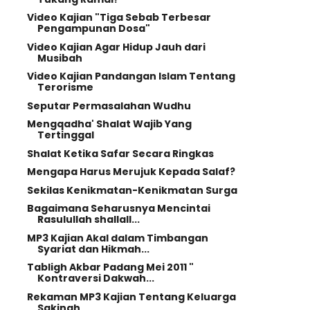
Video Kajian "Tiga Sebab Terbesar
Pengampunan Dosa"
Video Kajian Agar Hidup Jauh dari
Musibah
Video Kajian Pandangan Islam Tentang
Terorisme
Seputar Permasalahan Wudhu
Mengqadha' Shalat Wajib Yang
Tertinggal
Shalat Ketika Safar Secara Ringkas
Mengapa Harus Merujuk Kepada Salaf?
Sekilas Kenikmatan-Kenikmatan Surga
Bagaimana Seharusnya Mencintai
Rasulullah shallall...
MP3 Kajian Akal dalam Timbangan
Syariat dan Hikmah...
Tabligh Akbar Padang Mei 2011 "
Kontraversi Dakwah...
Rekaman MP3 Kajian Tentang Keluarga
Sakinah