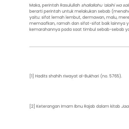
Maka, perintah Rasulullah
shallallahu ‘alaihi wa sa
berarti perintah untuk melakukan sebab (menah
yaitu: sifat lemah lembut, dermawan, malu, merend
memaafkan, ramah dan sifat-sifat baik lainnya
kemarahannya pada saat timbul sebab-sebab 
[1] Hadits shahih riwayat al-Bukhari (no. 5765).
[2] Keterangan Imam Ibnu Rajab dalam kitab
Jaa