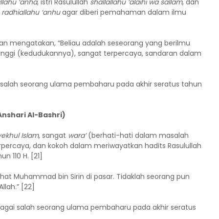
llahu ‘anha
, istri Rasulullah
shallallahu ‘alaihi wa sallam
, dan
radhiallahu ‘anhu
agar diberi pemahaman dalam ilmu
 mengatakan, “Beliau adalah seseorang yang berilmu
inggi (kedudukannya), sangat terpercaya, sandaran dalam
 salah seorang ulama pembaharu pada akhir seratus tahun
nshari Al-Bashri)
ekhul Islam
, sangat
wara’
(berhati-hati dalam masalah
erpercaya, dan kokoh dalam meriwayatkan hadits Rasulullah
un 110 H. [21]
hat Muhammad bin Sirin di pasar. Tidaklah seorang pun
llah.” [22]
bagai salah seorang ulama pembaharu pada akhir seratus