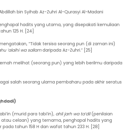
bdillah bin Syihab Az-Zuhri Al-Qurasyi Al-Madani
 penghapal hadits yang utama, yang disepakati kemuliaan
ahun 125 H. [24]
engatakan, “Tidak tersisa seorang pun (di zaman ini)
ahu ‘alaihi wa sallam
daripada Az-Zuhri.” [25]
ernah melihat (seorang pun) yang lebih berilmu daripada
bagai salah seorang ulama pembaharu pada akhir seratus
ghdadi)
bi’in (murid para tabi’in),
ahli jarh wa ta’dil
(penilaian
n atau celaan) yang ternama, penghapal hadits yang
ir pada tahun 158 H dan wafat tahun 233 H. [28]