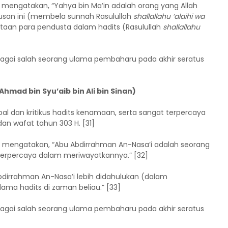
engatakan, “Yahya bin Ma’in adalah orang yang Allah
usan ini (membela sunnah Rasulullah
shallallahu ‘alaihi wa
staan para pendusta dalam hadits (Rasulullah
shallallahu
bagai salah seorang ulama pembaharu pada akhir seratus
mad bin Syu’aib bin Ali bin Sinan)
al dan kritikus hadits kenamaan, serta sangat terpercaya
an wafat tahun 303 H. [31]
n mengatakan, “Abu Abdirrahman An-Nasa’i adalah seorang
terpercaya dalam meriwayatkannya.” [32]
dirrahman An-Nasa’i lebih didahulukan (dalam
ma hadits di zaman beliau.” [33]
bagai salah seorang ulama pembaharu pada akhir seratus