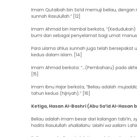
Imam Qutaibah bin Sa’id memuji beliau, dengan 
sunnah Rasulullah.” [12]
Imam Ahmad bin Hambal berkata, “(Kedudukan) I
bumi dan sebagai penyelamat bagi umat manusia
Para ulama ahlus sunnah juga telah bersepakat
kedua dalam Islam. [14]
Imam Ahmad berkata: “…(Pembaharu) pada akhir s
[15]
Imam Ibnu Hajar berkata, “Beliau adalah
mujaddi
tahun kedua (hijriyah).” [16]
Ketiga, Hasan Al-Bashri (Abu Sa’id Al-Hasan b
Beliau adalah imam besar dari kalangan tabi’in,
s
hadits Rasulullah
shallallahu ‘alaihi wa sallam
. Lah