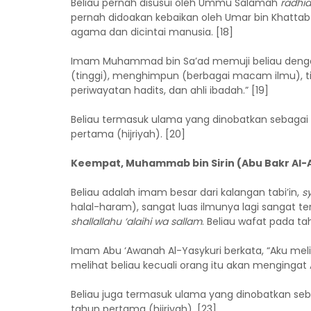
Beliau pernah disusui oleh Ummu Salamah
radhia
pernah didoakan kebaikan oleh Umar bin Khattab
agama dan dicintai manusia. [18]
Imam Muhammad bin Sa’ad memuji beliau dengan
(tinggi), menghimpun (berbagai macam ilmu), t
periwayatan hadits, dan ahli ibadah.” [19]
Beliau termasuk ulama yang dinobatkan sebagai
pertama (hijriyah). [20]
Keempat, Muhammab bin Sirin (Abu Bakr Al-A
Beliau adalah imam besar dari kalangan tabi’in,
sy
halal-haram), sangat luas ilmunya lagi sangat t
shallallahu ‘alaihi wa sallam
. Beliau wafat pada tah
Imam Abu ‘Awanah Al-Yasykuri berkata, “Aku meli
melihat beliau kecuali orang itu akan mengingat A
Beliau juga termasuk ulama yang dinobatkan se
tahun pertama (hijriyah). [23]