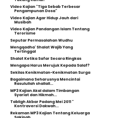
Video Kajian "Tiga Sebab Terbesar
Pengampunan Dosa"
Video Kajian Agar Hidup Jauh dari
Musibah
Video Kajian Pandangan Islam Tentang
Terorisme
Seputar Permasalahan Wudhu
Mengqadha' Shalat Wajib Yang
Tertinggal
Shalat Ketika Safar Secara Ringkas
Mengapa Harus Merujuk Kepada Salaf?
Sekilas Kenikmatan-Kenikmatan Surga
Bagaimana Seharusnya Mencintai
Rasulullah shallall...
MP3 Kajian Akal dalam Timbangan
Syariat dan Hikmah...
Tabligh Akbar Padang Mei 2011 "
Kontraversi Dakwah...
Rekaman MP3 Kajian Tentang Keluarga
Sakinah