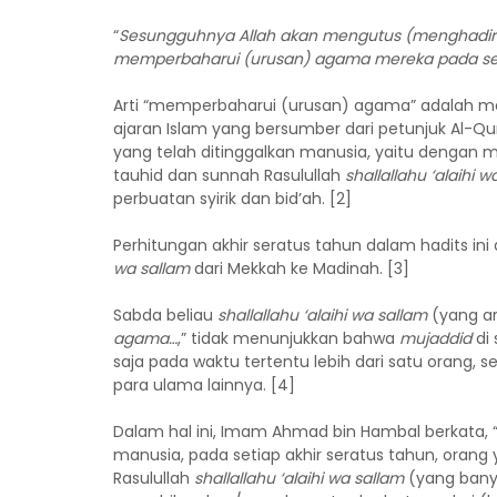
“
Sesungguhnya Allah akan mengutus (menghadirka
memperbaharui (urusan) agama mereka pada seti
Arti “memperbaharui (urusan) agama” adalah 
ajaran Islam yang bersumber dari petunjuk Al-Qu
yang telah ditinggalkan manusia, yaitu dengan
tauhid dan sunnah Rasulullah
shallallahu ‘alaihi w
perbuatan syirik dan bid’ah. [2]
Perhitungan akhir seratus tahun dalam hadits ini 
wa sallam
dari Mekkah ke Madinah. [3]
Sabda beliau
shallallahu ‘alaihi wa sallam
(yang art
agama…
,” tidak menunjukkan bahwa
mujaddid
di 
saja pada waktu tertentu lebih dari satu orang,
para ulama lainnya. [4]
Dalam hal ini, Imam Ahmad bin Hambal berkata,
manusia, pada setiap akhir seratus tahun, ora
Rasulullah
shallallahu ‘alaihi wa sallam
(yang banya