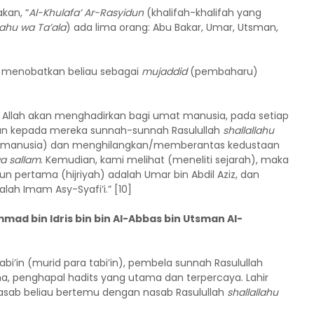
kan, “
Al-Khulafa’ Ar-Rasyidun
(khalifah-khalifah yang
hu wa Ta’ala
) ada lima orang: Abu Bakar, Umar, Utsman,
k menobatkan beliau sebagai
mujaddid
(pembaharu)
Allah akan menghadirkan bagi umat manusia, pada setiap
kan kepada mereka sunnah-sunnah Rasulullah
shallallahu
an manusia) dan menghilangkan/memberantas kedustaan
wa sallam
. Kemudian, kami melihat (meneliti sejarah), maka
n pertama (hijriyah) adalah Umar bin Abdil Aziz, dan
ah Imam Asy-Syafi’i.” [10]
ad bin Idris bin bin Al-Abbas bin Utsman Al-
abi’in (murid para tabi’in), pembela sunnah Rasulullah
ama, penghapal hadits yang utama dan terpercaya. Lahir
Nasab beliau bertemu dengan nasab Rasulullah
shallallahu