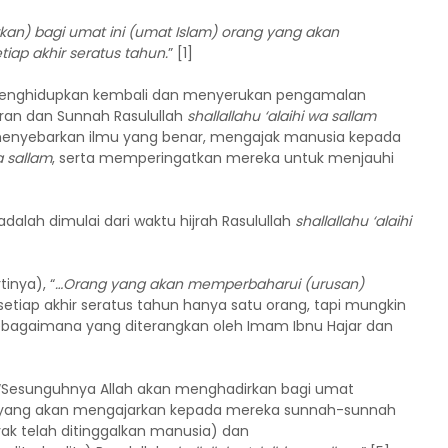
n) bagi umat ini (umat Islam) orang yang akan
ap akhir seratus tahun.
” [1]
menghidupkan kembali dan menyerukan pengamalan
ran dan Sunnah Rasulullah
shallallahu ‘alaihi wa sallam
 menyebarkan ilmu yang benar, mengajak manusia kepada
a sallam
, serta memperingatkan mereka untuk menjauhi
adalah dimulai dari waktu hijrah Rasulullah
shallallahu ‘alaihi
inya), “
…Orang yang akan memperbaharui (urusan)
setiap akhir seratus tahun hanya satu orang, tapi mungkin
 sebagaimana yang diterangkan oleh Imam Ibnu Hajar dan
 “Sesunguhnya Allah akan menghadirkan bagi umat
ng yang akan mengajarkan kepada mereka sunnah-sunnah
k telah ditinggalkan manusia) dan