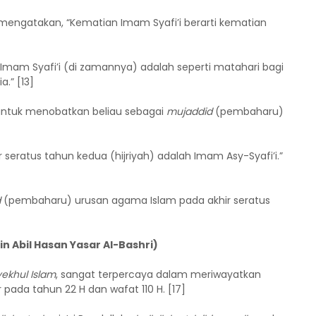
mengatakan, “Kematian Imam Syafi’i berarti kematian
mam Syafi’i (di zamannya) adalah seperti matahari bagi
.” [13]
 untuk menobatkan beliau sebagai
mujaddid
(pembaharu)
eratus tahun kedua (hijriyah) adalah Imam Asy-Syafi’i.”
d
(pembaharu) urusan agama Islam pada akhir seratus
in Abil Hasan Yasar Al-Bashri)
yekhul Islam
, sangat terpercaya dalam meriwayatkan
ir pada tahun 22 H dan wafat 110 H. [17]