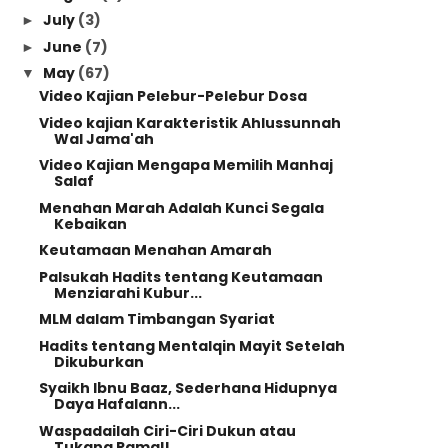
July
(3)
►
June
(7)
►
May
(67)
▼
Video Kajian Pelebur-Pelebur Dosa
Video kajian Karakteristik Ahlussunnah
Wal Jama'ah
Video Kajian Mengapa Memilih Manhaj
Salaf
Menahan Marah Adalah Kunci Segala
Kebaikan
Keutamaan Menahan Amarah
Palsukah Hadits tentang Keutamaan
Menziarahi Kubur...
MLM dalam Timbangan Syariat
Hadits tentang Mentalqin Mayit Setelah
Dikuburkan
Syaikh Ibnu Baaz, Sederhana Hidupnya
Daya Hafalann...
Waspadailah Ciri-Ciri Dukun atau
Tukang Ramal!