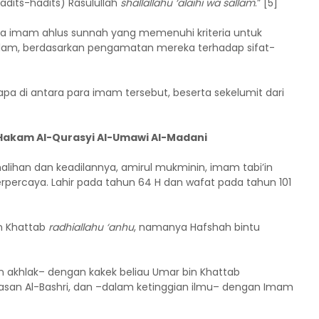
its-hadits) Rasulullah
shallallahu ‘alaihi wa sallam
.” [5]
 imam ahlus sunnah yang memenuhi kriteria untuk
lam, berdasarkan pengamatan mereka terhadap sifat-
pa di antara para imam tersebut, beserta sekelumit dari
n Hakam Al-Qurasyi Al-Umawi Al-Madani
halihan dan keadilannya, amirul mukminin, imam tabi’in
rpercaya. Lahir pada tahun 64 H dan wafat pada tahun 101
n Khattab
radhiallahu ‘anhu
, namanya Hafshah bintu
n akhlak– dengan kakek beliau Umar bin Khattab
Hasan Al-Bashri, dan –dalam ketinggian ilmu– dengan Imam