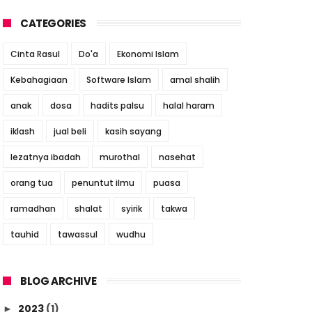
CATEGORIES
Cinta Rasul
Do'a
Ekonomi Islam
Kebahagiaan
Software Islam
amal shalih
anak
dosa
hadits palsu
halal haram
iklash
jual beli
kasih sayang
lezatnya ibadah
murothal
nasehat
orang tua
penuntut ilmu
puasa
ramadhan
shalat
syirik
takwa
tauhid
tawassul
wudhu
BLOG ARCHIVE
2023
(1)
►