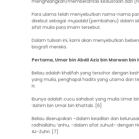
menghilangkan/memberantas kedustaan dari (had
Para ulama telah menyebutkan nama-nama para
disebut sebagai
mujaddid
(pembaharu) dalam Is
sifat mulia para imam tersebut.
Dalam tulisan ini, kami akan menyebutkan bebera
biografi mereka.
Pertama, Umar bin Abdil Aziz bin Marwan bi
Beliau adalah khalifah yang tersohor dengan kes
yang mulia, penghapal hadits yang utama dan te
H.
Ibunya adalah cucu sahabat yang mulia Umar bi
‘Ashim bin Umar bin Khattab. [6]
Beliau diserupakan –dalam keadilan dan kelurusa
radhiallahu ‘anhu, –dalam sifat zuhud– dengan 
Az-Zuhri. [7]