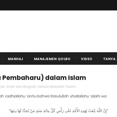
MANHAJ
MANAJEMEN QOLBU
VIDEO
TANYA
 Pembaharu) dalam Islam
wah
,
Sirah dan Biografi
,
Ustadz Abdullah Taslim
rah
radhiallahu ‘anhu
bahwa Rasulullah
shallallahu ‘alaihi wa
“إِنَّ اللَّهَ يَبْعَثُ لِهَذِهِ الأُمَّةِ عَلَى رَأْسِ كُلِّ مِائَةِ سَنَةٍ مَنْ يُجَدِّدُ لَهَا دِينَهَا”