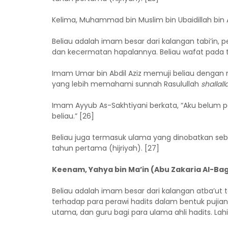
Kelima, Muhammad bin Muslim bin Ubaidillah bin A
Beliau adalah imam besar dari kalangan tabi’in,
dan kecermatan hapalannya. Beliau wafat pada t
Imam Umar bin Abdil Aziz memuji beliau dengan m
yang lebih memahami sunnah Rasulullah
shallall
Imam Ayyub As-Sakhtiyani berkata, “Aku belum p
beliau.” [26]
Beliau juga termasuk ulama yang dinobatkan se
tahun pertama (hijriyah). [27]
Keenam, Yahya bin Ma’in (Abu Zakaria Al-Ba
Beliau adalah imam besar dari kalangan atba’ut ta
terhadap para perawi hadits dalam bentuk pujia
utama, dan guru bagi para ulama ahli hadits. Lah