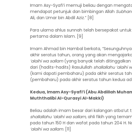
Imam Asy-Syafi’i memuji beliau dengan mengata
mendapat petunjuk dan bimbingan Allah
Subhana
Ali, dan Umar bin Abdil Aziz.” [8]
Para ulama ahlus sunnah telah bersepakat untu
pertama dalam Islam. [9]
Imam Ahmad bin Hambal berkata, “Sesunguhnya 
akhir seratus tahun, orang yang akan mengajar
‘alaihi wa sallam
(yang banyak telah ditinggalk
dari (hadits-hadits) Rasulullah
shallallahu ‘alaihi 
(kami dapati pembaharu) pada akhir seratus tahu
(pembaharu) pada akhir seratus tahun kedua adal
Kedua, Imam Asy-Syafi’i (Abu Abdillah Muhamm
Muththalibi Al-Qurasyi Al-Makki)
Beliau adalah imam besar dari kalangan atba’ut t
shallallahu ‘alaihi wa sallam
, ahli fikih yang tern
pada tahun 150 H dan wafat pada tahun 204 H. 
‘alaihi wa sallam
. [11]