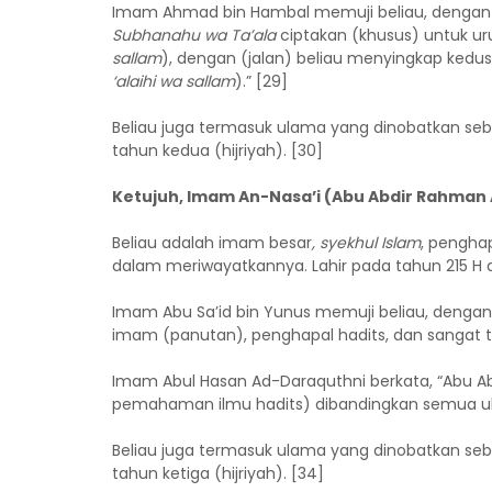
Imam Ahmad bin Hambal memuji beliau, dengan m
Subhanahu wa Ta’ala
ciptakan (khusus) untuk ur
sallam
), dengan (jalan) beliau menyingkap kedu
‘alaihi wa sallam
).” [29]
Beliau juga termasuk ulama yang dinobatkan se
tahun kedua (hijriyah). [30]
Ketujuh, Imam An-Nasa’i (Abu Abdir Rahman Ah
Beliau adalah imam besar
, syekhul Islam
, penghap
dalam meriwayatkannya. Lahir pada tahun 215 H d
Imam Abu Sa’id bin Yunus memuji beliau, denga
imam (panutan), penghapal hadits, dan sangat 
Imam Abul Hasan Ad-Daraquthni berkata, “Abu Ab
pemahaman ilmu hadits) dibandingkan semua ula
Beliau juga termasuk ulama yang dinobatkan se
tahun ketiga (hijriyah). [34]