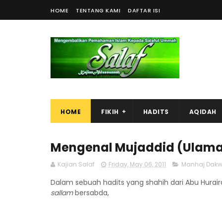
HOME
TENTANG KAMI
DAFTAR ISI
HOME
FIKIH
HADITS
AQIDAH
Mengenal Mujaddid (Ulama
Kajian Salaf
Friday, May 06, 2011
Manhaj Dak
Dalam sebuah hadits yang shahih dari Abu Hurai
sallam
bersabda,