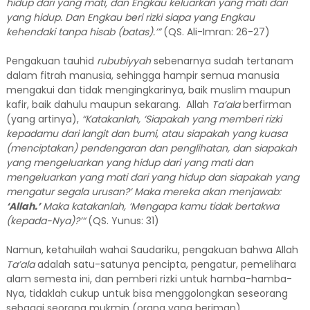
hidup dari yang mati, dan Engkau keluarkan yang mati dari
yang hidup. Dan Engkau beri r
i
zki siapa yang Engkau
kehendaki tanpa hisab (batas)
.
’”
(QS. Ali-Imran: 26-27)
Pengakuan tauhid
rububiyyah
sebenarnya sudah tertanam
dalam fitrah manusia, sehingga hampir semua manusia
mengakui dan tidak mengingkarinya, baik muslim maupun
kafir, baik dahulu maupun sekarang. Allah
Ta’ala
berfirman
(yang artinya),
“Katakanlah, ‘Siapakah yang memberi rizki
kepadamu dari langit dan bumi, atau siapakah yang kuasa
(menciptakan) pendengaran dan penglihatan, dan siapakah
yang mengeluarkan yang hidup dari yang mati dan
mengeluarkan yang mati dari yang hidup dan siapakah yang
mengatur segala urusan?’ Maka mereka akan menjawab:
‘
Allah.
’
Maka katakanlah,
‘
M
e
ngapa kamu tidak bertakwa
(
kepada-Nya)?
’
“
(QS. Yunus: 31)
Namun, ketahuilah wahai Saudariku, pengakuan bahwa Allah
Ta’ala
adalah satu-satunya pencipta, pengatur, pemelihara
alam semesta ini, dan pemberi rizki untuk hamba-hamba-
Nya, tidaklah cukup untuk bisa menggolongkan seseorang
sebagai seorang mukmin (orang yang beriman).