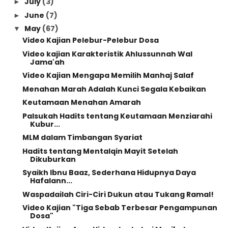
July
(3)
►
June
(7)
►
May
(67)
▼
Video Kajian Pelebur-Pelebur Dosa
Video kajian Karakteristik Ahlussunnah Wal
Jama'ah
Video Kajian Mengapa Memilih Manhaj Salaf
Menahan Marah Adalah Kunci Segala Kebaikan
Keutamaan Menahan Amarah
Palsukah Hadits tentang Keutamaan Menziarahi
Kubur...
MLM dalam Timbangan Syariat
Hadits tentang Mentalqin Mayit Setelah
Dikuburkan
Syaikh Ibnu Baaz, Sederhana Hidupnya Daya
Hafalann...
Waspadailah Ciri-Ciri Dukun atau Tukang Ramal!
Video Kajian "Tiga Sebab Terbesar Pengampunan
Dosa"