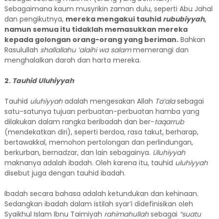
Sebagaimana kaum musyrikin zaman dulu, seperti Abu Jahal
dan pengikutnya,
mereka mengakui tauhid
rububiyyah
,
namun semua itu tidaklah memasukkan mereka
kepada golongan orang-orang yang beriman.
Bahkan
Rasulullah
shal
l
allahu
’alaihi wa
salam
memerangi dan
menghalalkan darah dan harta mereka.
2.
Tauhid Uluhiyyah
Tauhid
uluhiyyah
adalah mengesakan Allah
Ta’ala
sebagai
satu-satunya tujuan perbuatan-perbuatan hamba yang
dilakukan dalam rangka beribadah dan ber-
taqarrub
(mendekatkan diri), seperti berdoa, rasa takut, berharap,
bertawakkal, memohon pertolongan dan perlindungan,
berkurban, bernadzar, dan lain sebagainya.
Uluhiyyah
maknanya adalah ibadah. Oleh karena itu, tauhid
uluhiyyah
disebut juga dengan tauhid ibadah.
Ibadah secara bahasa adalah ketundukan dan kehinaan.
Sedangkan ibadah dalam istilah syar’i didefinisikan oleh
Syaikhul Islam Ibnu Taimiyah
rahimahullah
sebagai
“suatu