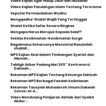
Video Kajian Agar Hidup Jauh dari Musibah
Video Kajian Pandangan Islam Tentang Terorisme
Seputar Permasalahan Wudhu
Mengqadha' Shalat Wajib Yang Tertinggal
Shalat Ketika Safar Secara Ringkas
Mengapa Harus Merujuk Kepada Salaf?
Sekilas Kenikmatan-Kenikmatan Surga
Bagaimana Seharusnya Mencintai Rasulullah
shallall...
MP3 Kajian Akal dalam Timbangan Syariat dan
Hikmah...
Tabligh Akbar Padang Mei 2011 " Kontraversi
Dakwah...
Rekaman MP3 Kajian Tentang Keluarga Sakinah
Rekaman MP3 Berbagai Faedah Keikhlasan
Rekaman Tausyiah Muhadoroh Umum Dakwah
Center Al-A...
Video Mendulang Pelajaran Akhlak dari Syaikh
Abdur...