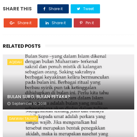
SHARE THIS
Share it
Tweet
Share it
Share it
Pin it
RELATED POSTS
AQIDAH
BULAN SURO, BULAN PETAKA?
September 10, 2018
DAKWAH TAUHID