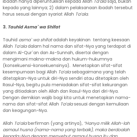
ibadah hanya diperuntukkan kepada Allah
Ta’ala
saja, bukan
kepada yang lainnya; 2) dalam pelaksanaan ibadah tersebut
harus sesuai dengan syariat Allah
Ta’ala
.
3.
Tauhid Asma` wa Shifat
Tauhid
asma` wa shifat
adalah keyakinan tentang keesaan
Allah
Ta’ala
dalam hal nama dan sifat-Nya yang terdapat di
dalam Al-Qur`an dan As-Sunnah, disertai dengan
mengimani makna-makna dan hukum-hukumnya
(konsekuensi-konsekuensinya). Menetapkan sifat-sifat
kesempurnaan bagi Allah
Ta’ala
sebagaimana yang telah
ditetapkan-Nya untuk diri-Nya sendiri atau ditetapkan oleh
Rasul-Nya, begitu pula meniadakan sifat-sifat kekurangan
yang ditiadakan oleh Allah dan Rasul-Nya dari diri-Nya.
Dengan demikian wajib bagi kita untuk menetapkan nama-
nama dan sifat-sifat Allah
Ta’ala
sesuai dengan kemuliaan
dan keagungan-Nya.
Allah
Ta’ala
berfirman (yang artinya),
“Hanya milik Allah-lah
asmaul husna (nama-nama yang terbaik), maka berdoalah
kepada-Nya dengan menyebut asmaul husna itu dan