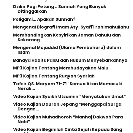
Dzikir Pagi Petang .. Sunnah Yang Banyak
Ditinggalkan
Poligami... Apakah Sunnah?
Mengenal Biografi Imam Asy-Syafi'i rahimahullahu
Membandingkan Kesyirikan Jaman Dahulu dan
Sekarang
Mengenal Mujaddid (Ulama Pembaharu) dalam
Islam
Bahaya Hadits Palsu dan Hukum Menyebarkannya
MP3 Kajian Tentang Membudayakan Malu
MP3 Kajian Tentang Ruqyah Syariah
Tafsir QS. Maryam 71-71 "Semua Akan Memasuki
Nerak...
Video Kajian Syaikh Utsaimin "Menyatukan Umat"
Video Kajian Daurah Jepang “Menggapai Surga
Dengan...
Video Kajian Muhadhoroh “Manhaj Dakwah Para
Nabi”
Video Kajian Beginilah Cinta Sejati Kepada Sang