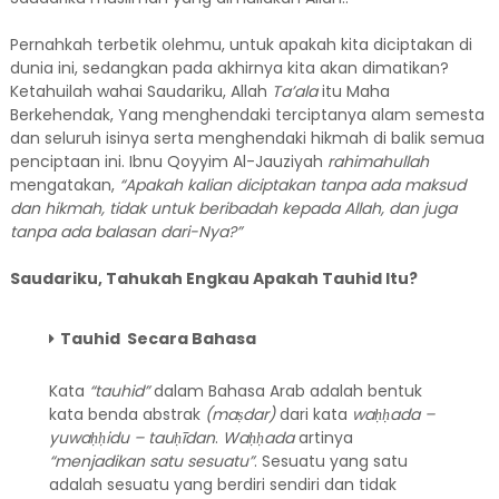
Pernahkah terbetik olehmu, untuk apakah kita diciptakan di
dunia ini, sedangkan pada akhirnya kita akan dimatikan?
Ketahuilah wahai Saudariku, Allah
Ta’ala
itu Maha
Berkehendak, Yang menghendaki terciptanya alam semesta
dan seluruh isinya serta menghendaki hikmah di balik semua
penciptaan ini. Ibnu Qoyyim Al-Jauziyah
rahimahullah
mengatakan,
“Apakah kalian diciptakan tanpa ada maksud
dan hikmah, tidak untuk beribadah kepada Allah, dan juga
tanpa ada balasan dari-Nya?”
Saudariku, Tahukah Engkau Apakah Tauhid Itu?
Tauhid Secara Bahasa
Kata
“tauhid”
dalam Bahasa Arab adalah bentuk
kata benda abstrak
(maṣdar)
dari kata
waḥḥada –
yuwaḥḥidu – tauḥīdan
.
Waḥḥada
artinya
“menjadikan satu sesuatu”
. Sesuatu yang satu
adalah sesuatu yang berdiri sendiri dan tidak