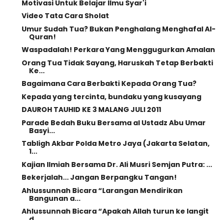
Motivasi Untuk Belajar Ilmu Syar'i
Video Tata Cara Sholat
Umur Sudah Tua? Bukan Penghalang Menghafal Al-
Quran!
Waspadalah! Perkara Yang Menggugurkan Amalan
Orang Tua Tidak Sayang, Haruskah Tetap Berbakti
Ke...
Bagaimana Cara Berbakti Kepada Orang Tua?
Kepada yang tercinta, bundaku yang kusayang
DAUROH TAUHID KE 3 MALANG JULI 2011
Parade Bedah Buku Bersama al Ustadz Abu Umar
Basyi...
Tabligh Akbar Polda Metro Jaya (Jakarta Selatan,
1...
Kajian Ilmiah Bersama Dr. Ali Musri Semjan Putra: ...
Bekerjalah... Jangan Berpangku Tangan!
Ahlussunnah Bicara “Larangan Mendirikan
Bangunan a...
Ahlussunnah Bicara “Apakah Allah turun ke langit
d...