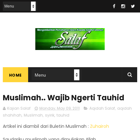
HOME
Muslimah.. Wajib Ngerti Tauhid
Kajian Salaf
Monday, May 09, 2011
Aqidah Salaf
,
aqidah
shahihah
,
Muslimah
,
syirik
,
tauhid
Artikel ini diambil dari Buletin Muslimah :
Zuhairoh
Saudariku muslimah yang dimuliakan Allah..