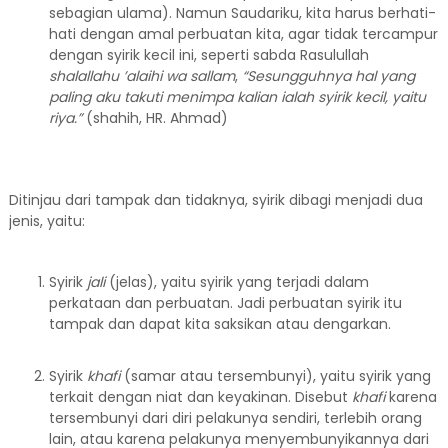
sebagian ulama). Namun Saudariku, kita harus berhati-
hati dengan amal perbuatan kita, agar tidak tercampur
dengan syirik kecil ini, seperti sabda Rasulullah
shalallahu ’alaihi wa sallam
,
“Sesungguhnya hal yang
paling aku takuti menimpa kalian ialah syirik kecil, yaitu
riya.”
(shahih, HR. Ahmad)
Ditinjau dari tampak dan tidaknya, syirik dibagi menjadi dua
jenis, yaitu:
Syirik
j
ali
(jelas), yaitu syirik yang terjadi dalam
perkataan dan perbuatan. Jadi perbuatan syirik itu
tampak dan dapat kita saksikan atau dengarkan.
Syirik
k
hafi
(samar atau tersembunyi), yaitu syirik yang
terkait dengan niat dan keyakinan. Disebut
khafi
karena
tersembunyi dari diri pelakunya sendiri, terlebih orang
lain, atau karena pelakunya menyembunyikannya dari