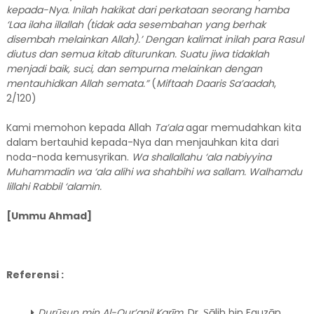
kepada-Nya. Inilah hak
i
kat dari perkataan seorang hamba
‘
Laa ilaha illallah (tidak ada sesembahan yang berhak
disembah melainkan Allah)
.’
Dengan kalimat inilah para Rasul
diutus dan semua kitab diturunkan. Suatu jiwa tidaklah
menjadi baik, suci
,
dan sempurna melainkan dengan
mentauhidkan Allah semata.”
(
Miftaah Daaris Sa’aadah
,
2/120)
Kami memohon kepada Allah
Ta’ala
agar memudahkan kita
dalam bertauhid kepada-Nya dan menjauhkan kita dari
noda-noda kemusyrikan.
Wa shallallahu ‘ala nabiyyina
Muhammadin wa ‘ala alihi wa shahbihi wa sallam. Walhamdu
lillahi Rabbil ‘alamin.
[Ummu Ahmad]
Referensi :
Durūsun min Al-Qur’anil Karīm
, Dr. Ṣālih bin Fauzān