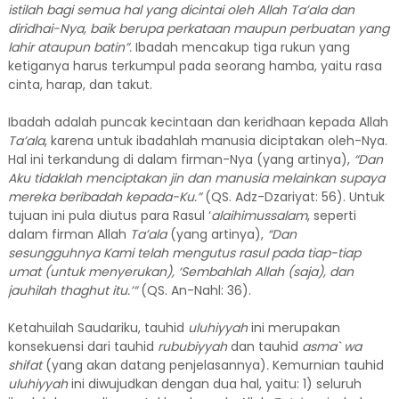
istilah bagi semua hal yang dicintai oleh Allah Ta’ala dan
diridhai-Nya, baik berupa perkataan maupun perbuatan yang
lahir ataupun batin”.
Ibadah mencakup tiga rukun yang
ketiganya harus terkumpul pada seorang hamba, yaitu rasa
cinta, harap, dan takut.
Ibadah adalah puncak kecintaan dan keridhaan kepada Allah
Ta’ala
, karena untuk ibadahlah manusia diciptakan oleh-Nya.
Hal ini terkandung di dalam firman-Nya (yang artinya),
“Dan
Aku tidak
lah
menciptakan jin dan manusia melainkan supaya
mereka
beribadah
kepada-Ku.”
(QS. Adz-Dzariyat: 56). Untuk
tujuan ini pula diutus para Rasul ‘
alaihimussalam
, seperti
dalam firman Allah
Ta’ala
(yang artinya),
“Dan
sesungguhnya Kami telah mengutus rasul pada tiap-tiap
umat (untuk menyerukan), ‘Sembahlah Allah (saja), dan
jauhilah thaghut itu.’“
(QS. An-Nahl: 36).
Ketahuilah Saudariku, tauhid
uluhiyyah
ini merupakan
konsekuensi dari tauhid
rububiyyah
dan tauhid
asma` wa
shifat
(yang akan datang penjelasannya)
.
Kemurnian tauhid
uluhiyyah
ini diwujudkan dengan dua hal, yaitu: 1) seluruh