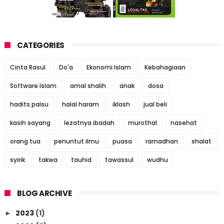
CATEGORIES
Cinta Rasul
Do'a
Ekonomi Islam
Kebahagiaan
Software Islam
amal shalih
anak
dosa
hadits palsu
halal haram
iklash
jual beli
kasih sayang
lezatnya ibadah
murothal
nasehat
orang tua
penuntut ilmu
puasa
ramadhan
shalat
syirik
takwa
tauhid
tawassul
wudhu
BLOG ARCHIVE
2023
(1)
►