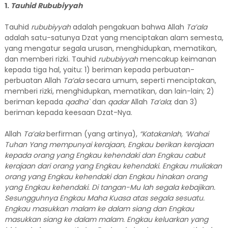
1.
Tauhid Rububiyyah
Tauhid
rububiyyah
adalah pengakuan bahwa Allah
Ta’ala
adalah satu-satunya Dzat yang menciptakan alam semesta,
yang mengatur segala urusan, menghidupkan, mematikan,
dan memberi rizki. Tauhid
rububiyyah
mencakup keimanan
kepada tiga hal, yaitu: 1) beriman kepada perbuatan-
perbuatan Allah
Ta’ala
secara umum, seperti menciptakan,
memberi rizki, menghidupkan, mematikan, dan lain-lain; 2)
beriman kepada
qadha`
dan
qadar
Allah
Ta’ala
; dan 3)
beriman kepada keesaan Dzat-Nya.
Allah
Ta’ala
berfirman (yang artinya),
“Katakanlah, ‘Wahai
Tuhan Yang mempunyai kerajaan, Engkau berikan kerajaan
kepada orang yang Engkau kehendaki dan Engkau cabut
kerajaan dari orang yang Engkau kehendaki. Engkau muliakan
orang yang Engkau kehendaki dan Engkau hinakan orang
yang Engkau kehendaki. Di tangan
-M
u
lah segala kebajikan.
Sesungguhnya Engkau Maha Kuasa atas segala sesuatu.
Engkau masukkan malam ke dalam siang dan Engkau
masukkan siang ke dalam malam. Engkau keluarkan yang