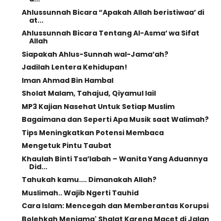
Ahlussunnah Bicara “Apakah Allah beristiwaa’ di
at...
Ahlussunnah Bicara Tentang Al-Asma’ wa Sifat
Allah
Siapakah Ahlus-Sunnah wal-Jama’ah?
Jadilah Lentera Kehidupan!
Iman Ahmad Bin Hambal
Sholat Malam, Tahajud, Qiyamul lail
MP3 Kajian Nasehat Untuk Setiap Muslim
Bagaimana dan Seperti Apa Musik saat Walimah?
Tips Meningkatkan Potensi Membaca
Mengetuk Pintu Taubat
Khaulah Binti Tsa’labah – Wanita Yang Aduannya
Did...
Tahukah kamu.... Dimanakah Allah?
Muslimah.. Wajib Ngerti Tauhid
Cara Islam: Mencegah dan Memberantas Korupsi
Bolehkah Menjama' Shalat Karena Macet di Jalan