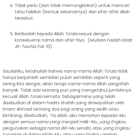
Tidak perlu (dan tidak memungkinkan) untuk mencari
tahu hakikat (bentuk sebenarnya) dari sifat-sifat Allah
tersebut.
Beribadah kepada Allah
Ta’ala
sesuai dengan
konsekuensi nama dan sifat-Nya. (
Mutiara Faidah Kitab
At
-
Tauhid,
hal. 10)
Saudariku, ketahuilah bahwa nama-nama Allah
Ta’ala
tidak
hanya berjumlah sembilan puluh sembilan seperti yang
sering kita dengar, akan tetapi nama-nama Allah sangatlah
banyak. Tidak ada seorang pun yang mengetahui jumlahnya
kecuali Allah
Ta’ala
semata. Sebagaimana yang telah
disebutkan di dalam hadits shahih yang diriwayatkan oleh
Imam Ahmad tentang doa bagi orang yang sedih atau
bimbang, disebutkan,
“Ya Allah, aku memohon kepada-Mu
dengan semua nama yang menjadi milik-Mu, yang Engkau
pergunakan sebagai nama diri-Mu sendiri, atau yang Engkau
turunkan di dalam kitab-Mu, atau yang Engkau ajarkan