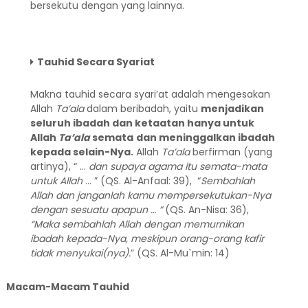
bersekutu dengan yang lainnya.
Tauhid Secara Syariat
Makna tauhid secara syari’at adalah mengesakan
Allah
Ta’ala
dalam beribadah, yaitu
menjadikan
seluruh ibadah dan ketaatan hanya untuk
Allah
Ta’ala
semata
dan meninggalkan ibadah
kepada selain-Nya
.
Allah
Ta’ala
berfirman (yang
artinya), “ …
dan supaya agama itu semata-mata
untuk Allah
… ” (QS. Al-Anfaal: 39), “
Sembahlah
Allah dan janganlah kamu mempersekutukan-Nya
dengan sesuatu apapun … ”
(QS. An-Nisa: 36),
“Maka sembahlah Allah dengan memurnikan
ibadah kepada-Nya, meskipun orang-orang kafir
tidak menyukai(nya).
” (QS. Al-Mu`min: 14)
Macam-Macam Tauhid