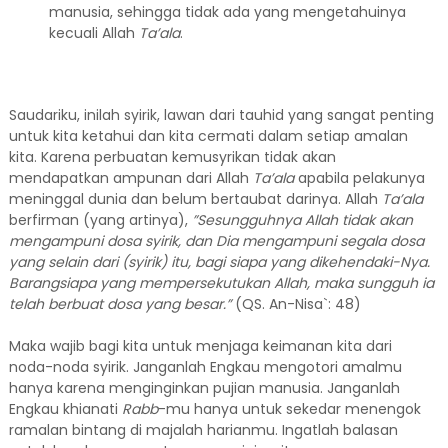
manusia, sehingga tidak ada yang mengetahuinya
kecuali Allah
Ta’ala
.
Saudariku, inilah syirik, lawan dari tauhid yang sangat penting
untuk kita ketahui dan kita cermati dalam setiap amalan
kita. Karena perbuatan kemusyrikan tidak akan
mendapatkan ampunan dari Allah
Ta’ala
apabila pelakunya
meninggal dunia dan belum bertaubat darinya. Allah
Ta’ala
berfirman (yang artinya),
”Sesungguhnya Allah tidak akan
mengampuni dosa syirik, dan Dia mengampuni segala dosa
yang selain dari (syirik) itu, bagi siapa yang dikehendaki-Nya.
Barangsiapa yang mempersekutukan Allah, maka sungguh ia
telah berbuat dosa yang besar.
”
(QS. An-Nisa`: 48)
Maka wajib bagi kita untuk menjaga keimanan kita dari
noda-noda syirik. Janganlah Engkau mengotori amalmu
hanya karena menginginkan pujian manusia. Janganlah
Engkau khianati
Rabb
-mu hanya untuk sekedar menengok
ramalan bintang di majalah harianmu. Ingatlah balasan