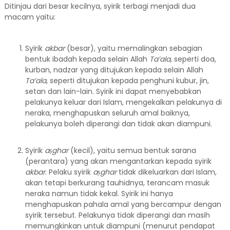
Ditinjau dari besar kecilnya, syirik terbagi menjadi dua
macam yaitu:
Syirik
akbar
(besar), yaitu memalingkan sebagian
bentuk ibadah kepada selain Allah
Ta’ala
, seperti doa,
kurban, nadzar yang ditujukan kepada selain Allah
Ta’ala
, seperti ditujukan kepada penghuni kubur, jin,
setan dan lain-lain. Syirik ini dapat menyebabkan
pelakunya keluar dari Islam, mengekalkan pelakunya di
neraka, menghapuskan seluruh amal baiknya,
pelakunya boleh diperangi dan tidak akan diampuni.
Syirik
a
ṣghar
(kecil), yaitu semua bentuk sarana
(perantara) yang akan mengantarkan kepada syirik
akbar
. Pelaku syirik
aṣghar
tidak dikeluarkan dari Islam,
akan tetapi berkurang tauhidnya, terancam masuk
neraka namun tidak kekal. Syirik ini hanya
menghapuskan pahala amal yang bercampur dengan
syirik tersebut. Pelakunya tidak diperangi dan masih
memungkinkan untuk diampuni (menurut pendapat