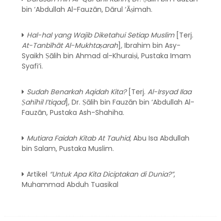
bin ‘Abdullah Al-Fauzān, Dārul ‘Āṣimah.
Hal-hal yang Wajib Diketahui Setiap Muslim
[Terj.
At-Tanbīhāt Al-Mukhtaṣarah
]
,
Ibrahim bin Asy-
Syaikh Ṣālih bin Ahmad al-Khuraiṣi, Pustaka Imam
Syafi’i.
Sudah Benarkah Aqidah Kita?
[Terj.
Al-Irsyad Ilaa
Ṣahīhil I’tiqad
], Dr. Ṣālih bin Fauzān bin ‘Abdullah Al-
Fauzān, Pustaka Ash-Shahiha.
Mutiara Faidah Kitab At Tauhid,
Abu Isa Abdullah
bin Salam, Pustaka Muslim.
Artikel
“
Untuk Apa Kita Diciptakan di Dunia?
”
,
Muhammad Abduh Tuasikal