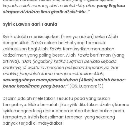
kepada salah seorang dari makhluk-Mu, atau
yang Engkau
simpan di dalam ilmu ghaib di sisi-Mu
…”
Syirik Lawan dari Tauhid
Syirik adalah mensejajarkan (menyamakan) selain Allah
dengan Allah
Ta’ala
dalam hal-hal yang termasuk
kekhususan bagi Allah
Ta’ala
. Kemusyrikan merupakan
kedzaliman yang paling besar. Allah
Ta’ala
berfirman (yang
artinya),
“
Dan (ingatlah) ketika Luqman berkata kepada
anaknya, di waktu ia memberi pelajaran kepadanya: ‘Hai
anakku, janganlah kamu mempersekutukan Allah,
sesungguhnya mempersekutukan (Allah) adalah benar-
benar kezaliman yang besar
.’”
(QS. Luqman: 13)
Dzalim adalah meletakan sesuatu pada yang bukan
tempatnya. Maka benarlah jika syirik dikatakan dzalim, karena
syirik mengandung unsur penempatan ibadah bukan pada
tempatnya. Inilah kedzaliman terbesar yang sekarang
banyak terjadi di masyarakat.