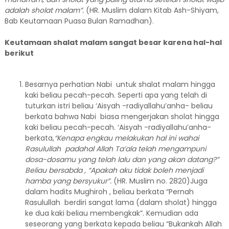
adalah sholat malam”.
(HR. Muslim dalam Kitab Ash-Shiyam,
Bab Keutamaan Puasa Bulan Ramadhan).
Keutamaan shalat malam sangat besar karena hal-hal
berikut
Besarnya perhatian Nabi untuk shalat malam hingga
kaki beliau pecah-pecah. Seperti apa yang telah di
tuturkan istri beliau ‘Aisyah -radiyallahu’anha- beliau
berkata bahwa Nabi biasa mengerjakan sholat hingga
kaki beliau pecah-pecah. ‘Aisyah -radiyallahu’anha-
berkata,
“Kenapa engkau melakukan hal ini wahai
Rasulullah padahal Allah Ta’ala telah mengampuni
dosa-dosamu yang telah lalu dan yang akan datang?”
Beliau bersabda , “Apakah aku tidak boleh menjadi
hamba yang bersyukur”.
(HR. Muslim no. 2820)Juga
dalam hadits Mughiroh , beliau berkata “Pernah
Rasulullah berdiri sangat lama (dalam sholat) hingga
ke dua kaki beliau membengkak”. Kemudian ada
seseorang yang berkata kepada beliau “Bukankah Allah