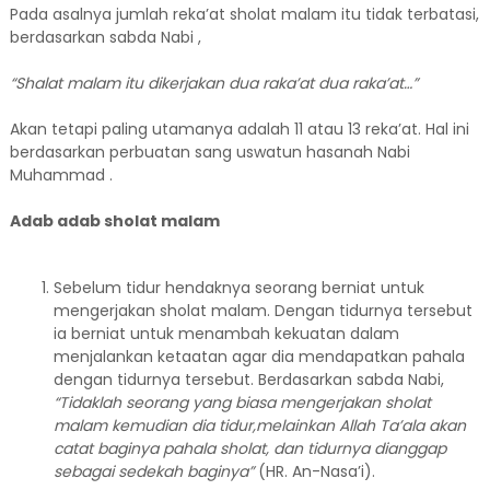
Pada asalnya jumlah reka’at sholat malam itu tidak terbatasi,
berdasarkan sabda Nabi ,
“Shalat malam itu dikerjakan dua raka’at dua raka’at…”
Akan tetapi paling utamanya adalah 11 atau 13 reka’at. Hal ini
berdasarkan perbuatan sang uswatun hasanah Nabi
Muhammad .
Adab adab sholat malam
Sebelum tidur hendaknya seorang berniat untuk
mengerjakan sholat malam. Dengan tidurnya tersebut
ia berniat untuk menambah kekuatan dalam
menjalankan ketaatan agar dia mendapatkan pahala
dengan tidurnya tersebut. Berdasarkan sabda Nabi,
“Tidaklah seorang yang biasa mengerjakan sholat
malam kemudian dia tidur,melainkan Allah Ta’ala akan
catat baginya pahala sholat, dan tidurnya dianggap
sebagai sedekah baginya”
(HR. An-Nasa’i).