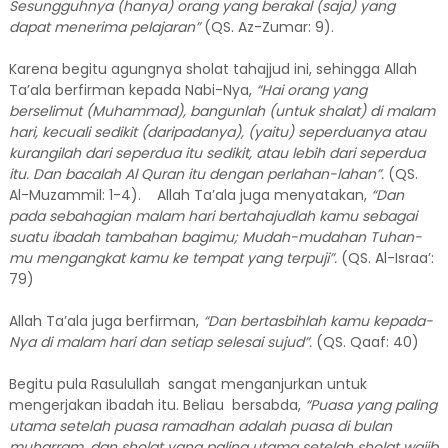
Sesungguhnya (hanya) orang yang berakal (saja) yang
dapat menerima pelajaran”
(QS. Az-Zumar: 9).
Karena begitu agungnya sholat tahajjud ini, sehingga Allah
Ta’ala berfirman kepada Nabi-Nya,
“Hai orang yang
berselimut (Muhammad), bangunlah (untuk shalat) di malam
hari, kecuali sedikit (daripadanya), (yaitu) seperduanya atau
kurangilah dari seperdua itu sedikit, atau lebih dari seperdua
itu. Dan bacalah Al Quran itu dengan perlahan-lahan”.
(QS.
Al-Muzammil: 1-4). Allah Ta’ala juga menyatakan,
“Dan
pada sebahagian malam hari bertahajudlah kamu sebagai
suatu ibadah tambahan bagimu; Mudah-mudahan Tuhan-
mu mengangkat kamu ke tempat yang terpuji”.
(QS. Al-Israa’:
79)
Allah Ta’ala juga berfirman,
“Dan bertasbihlah kamu kepada-
Nya di malam hari dan setiap selesai sujud”.
(QS. Qaaf: 40)
Begitu pula Rasulullah sangat menganjurkan untuk
mengerjakan ibadah itu. Beliau bersabda,
“Puasa yang paling
utama setelah puasa ramadhan adalah puasa di bulan
muharram, dan sholat yang paling utama setelah sholat wajib