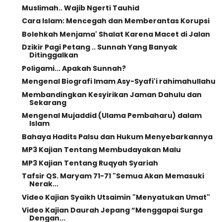
Muslimah.. Wajib Ngerti Tauhid
Cara Islam: Mencegah dan Memberantas Korupsi
Bolehkah Menjama' Shalat Karena Macet di Jalan
Dzikir Pagi Petang .. Sunnah Yang Banyak
Ditinggalkan
Poligami... Apakah Sunnah?
Mengenal Biografi Imam Asy-Syafi'i rahimahullahu
Membandingkan Kesyirikan Jaman Dahulu dan
Sekarang
Mengenal Mujaddid (Ulama Pembaharu) dalam
Islam
Bahaya Hadits Palsu dan Hukum Menyebarkannya
MP3 Kajian Tentang Membudayakan Malu
MP3 Kajian Tentang Ruqyah Syariah
Tafsir QS. Maryam 71-71 "Semua Akan Memasuki
Nerak...
Video Kajian Syaikh Utsaimin "Menyatukan Umat"
Video Kajian Daurah Jepang “Menggapai Surga
Dengan...