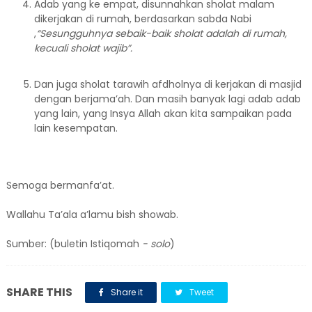
Adab yang ke empat, disunnahkan sholat malam
dikerjakan di rumah, berdasarkan sabda Nabi
,
“Sesungguhnya sebaik-baik sholat adalah di rumah,
kecuali sholat wajib”.
Dan juga sholat tarawih afdholnya di kerjakan di masjid
dengan berjama’ah. Dan masih banyak lagi adab adab
yang lain, yang Insya Allah akan kita sampaikan pada
lain kesempatan.
Semoga bermanfa’at.
Wallahu Ta’ala a’lamu bish showab.
Sumber: (buletin Istiqomah
- solo
)
SHARE THIS
Share it
Tweet