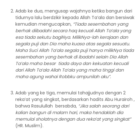
Adab ke dua, mengusap wajahnya ketika bangun dari
tidurnya lalu berdzikir kepada Allah Ta’ala dan bersiwak
kemudian mengucapkan,
“Tiada sesembahan yang
berhak diibadahi secara haq kecuali Allah Ta’ala yang
esa tiada sekutu bagiNya. MilikNya-lah kerajaan dan
segala puji dan Dia maha kuasa atas segala sesuatu.
Maha Suci Allah Ta’ala segala puji hanya milikNya tiada
sesembahan yang berhak di ibadahi selain Dia Allah
Ta’ala maha besar tiada daya dan kekuatan kecuali
dari Allah Ta’ala Allah Ta’ala yang maha tinggi dan
maha agung wahai Robbku ampunilah aku”.
Adab yang ke tiga, memulai tahajjudnya dengan 2
reka’at yang singkat, berdasarkan hadits Abu Hurairoh ,
bahwa Rasulullah bersabda,
“Jika salah seorang dari
kalian bangun di malam hari, maka hendaklah dia
memulai sholatnya dengan dua reka’at yang singkat”
(HR. Muslim).