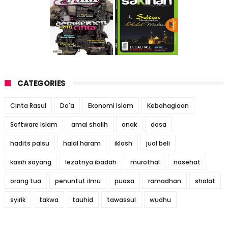
CATEGORIES
Cinta Rasul
Do'a
Ekonomi Islam
Kebahagiaan
Software Islam
amal shalih
anak
dosa
hadits palsu
halal haram
iklash
jual beli
kasih sayang
lezatnya ibadah
murothal
nasehat
orang tua
penuntut ilmu
puasa
ramadhan
shalat
syirik
takwa
tauhid
tawassul
wudhu