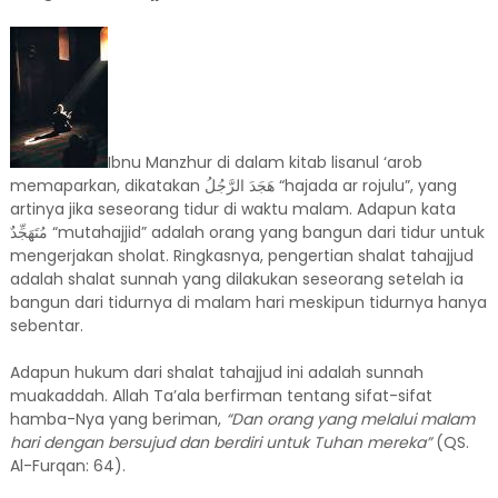
Ibnu Manzhur di dalam kitab lisanul ‘arob
memaparkan, dikatakan
هَجَدَ الرَّجُلُ
“hajada ar rojulu”, yang
artinya jika seseorang tidur di waktu malam. Adapun kata
مُتَهَجِّدٌ
“mutahajjid” adalah orang yang bangun dari tidur untuk
mengerjakan sholat. Ringkasnya, pengertian shalat tahajjud
adalah shalat sunnah yang dilakukan seseorang setelah ia
bangun dari tidurnya di malam hari meskipun tidurnya hanya
sebentar.
Adapun hukum dari shalat tahajjud ini adalah sunnah
muakaddah. Allah Ta’ala berfirman tentang sifat-sifat
hamba-Nya yang beriman,
“Dan orang yang melalui malam
hari dengan bersujud dan berdiri untuk Tuhan mereka”
(QS.
Al-Furqan: 64).