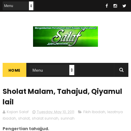
HOME
Sholat Malam, Tahajud, Qiyamul
lail
Kajian Salaf
Tuesday, May 10, 2011
Fikih Ibadah
,
lezatnya
ibadah
,
shalat
,
shalat sunnah
,
sunnah
Pengertian tahajjud.