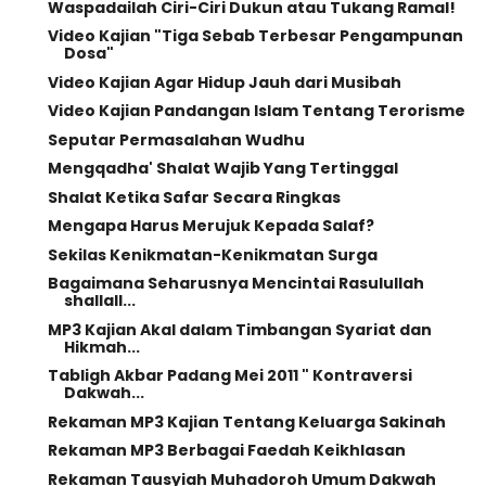
Waspadailah Ciri-Ciri Dukun atau Tukang Ramal!
Video Kajian "Tiga Sebab Terbesar Pengampunan
Dosa"
Video Kajian Agar Hidup Jauh dari Musibah
Video Kajian Pandangan Islam Tentang Terorisme
Seputar Permasalahan Wudhu
Mengqadha' Shalat Wajib Yang Tertinggal
Shalat Ketika Safar Secara Ringkas
Mengapa Harus Merujuk Kepada Salaf?
Sekilas Kenikmatan-Kenikmatan Surga
Bagaimana Seharusnya Mencintai Rasulullah
shallall...
MP3 Kajian Akal dalam Timbangan Syariat dan
Hikmah...
Tabligh Akbar Padang Mei 2011 " Kontraversi
Dakwah...
Rekaman MP3 Kajian Tentang Keluarga Sakinah
Rekaman MP3 Berbagai Faedah Keikhlasan
Rekaman Tausyiah Muhadoroh Umum Dakwah