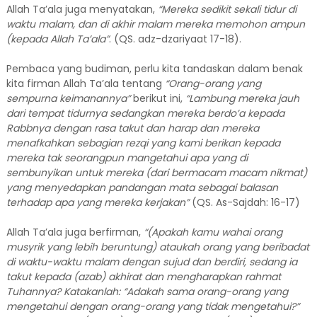
Allah Ta’ala juga menyatakan,
“Mereka sedikit sekali tidur di
waktu malam, dan di akhir malam mereka memohon ampun
(kepada Allah Ta’ala”
. (QS. adz-dzariyaat 17-18).
Pembaca yang budiman, perlu kita tandaskan dalam benak
kita firman Allah Ta’ala tentang
“Orang-orang yang
sempurna keimanannya”
berikut ini,
“Lambung mereka jauh
dari tempat tidurnya sedangkan mereka berdo’a kepada
Rabbnya dengan rasa takut dan harap dan mereka
menafkahkan sebagian rezqi yang kami berikan kepada
mereka tak seorangpun mangetahui apa yang di
sembunyikan untuk mereka (dari bermacam macam nikmat)
yang menyedapkan pandangan mata sebagai balasan
terhadap apa yang mereka kerjakan”
(QS. As-Sajdah: 16-17)
Allah Ta’ala juga berfirman,
“(Apakah kamu wahai orang
musyrik yang lebih beruntung) ataukah orang yang beribadat
di waktu-waktu malam dengan sujud dan berdiri, sedang ia
takut kepada (azab) akhirat dan mengharapkan rahmat
Tuhannya? Katakanlah: “Adakah sama orang-orang yang
mengetahui dengan orang-orang yang tidak mengetahui?”