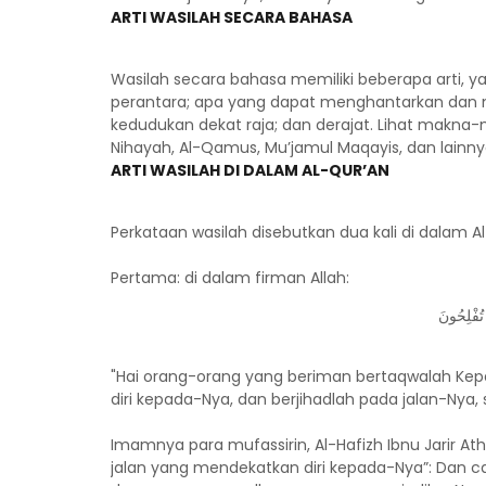
ARTI WASILAH SECARA BAHASA
Wasilah secara bahasa memiliki beberapa arti, y
perantara; apa yang dapat menghantarkan dan 
kedudukan dekat raja; dan derajat. Lihat makna
Nihayah, Al-Qamus, Mu’jamul Maqayis, dan lainny
ARTI WASILAH DI DALAM AL-QUR’AN
Perkataan wasilah disebutkan dua kali di dalam A
Pertama: di dalam firman Allah:
 تُفْلِحُونَ
"Hai orang-orang yang beriman bertaqwalah Kepa
diri kepada-Nya, dan berjihadlah pada jalan-Ny
Imamnya para mufassirin, Al-Hafizh Ibnu Jarir At
jalan yang mendekatkan diri kepada-Nya”: Dan c