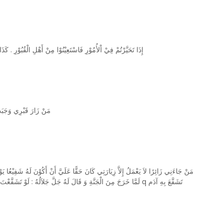
إِذَا تَحَيَّرْتُمْ فِيْ اْلأُمُوْرِ فَاسْتَعِيْنُوْا مِنْ أَهْلِ الْقُبُوْرِ . 
مَنْ زَارَ قَبْرِي )
مَنْ جَاءَنِي زَائِرًا لاَ يَعْمَلُ إِلاَّ زِيَارَتِي كَانَ حَقًّا عَلَيَّ أَنْ أَكُوْنَ لَهُ شَ
لَمَّا خَرَجَ مِنَ الْجَنَّةِ وَ قَالَ لَهُ جَلَّ جَلاَلُهُ : لَوْ تَشَفَّعْتَ إِلَيْنَا