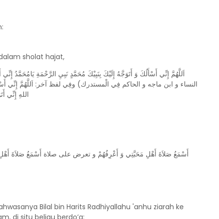
n:
 dalam sholat hajat,
اَللَّهُمَّ إِنِّي أَسْأَلُكَ وَ أَتَوَجَّهُ إِلَيْكَ بِنَبِيْكَ مُحَمَّدٍ نَبِيِ الرَّحْمَةِ يَامُحَ
النساء و ابن ماجه و الحاكم فِي الْمستدرك) وفِي لفظ آخر: اَللَّهُمَّ إِنِّي أَسْأَلُكَ وَ أَتَو
اللهِ إِنِّي أَت
أَسْمَعُ صَلاَةَ أَهْلِ مَحَبَّتِي وَ أَعْرِفُهُمْ و تعرض على صلاة أَسْمَعُ صَلاَةَ أَهْلِ غَيْر
wasanya Bilal bin Harits Radhiyallahu 'anhu ziarah ke
am, di situ beliau berdo’a: