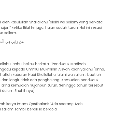
oleh Rasulullah Shallallahu 'alaihi wa sallam yang berkata:
hujan” ketika Bilal terjaga, hujan sudah turun. Hal ini sesuai
wa sallam.
مَنْ رَآنِي فِي الْمَنَ
yallahu 'anhu, beliau berkata: “Penduduk Madinah
gadu kepada Ummul Mukminin Aisyah Radhiyallahu 'anha,
ihatlah kuburan Nabi Shallallahu 'alaihi wa sallam, buatlah
n dan langit tidak ada penghalang” Kemudian penduduk
 lama kemudian hujanpun turun. Sehingga tahun tersebut
mi dalam Shahihnya]
yah karya Imam Qasthalani: “Ada seorang Arab
 sallam sambil berdiri ia berdo’a: