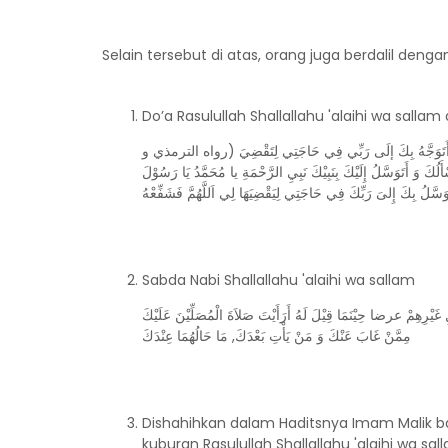
Selain tersebut di atas, orang juga berdalil denga
Do’a Rasulullah Shallallahu 'alaihi wa sallam
مَّدُ إِنِّي أَتَوَجَّهُ بِكَ إلَى رَبِّي فِي حَاجَتِي لِتَقْضِيَ (رواه الترمذي و
َسَّلُ إِلَيْكَ بِنَبِيْكَ نَبِيِ الرَّحْمَةِ يا مُحَمَّدُ يَا رَسُوْلَ
َوَسَّلُ بِكَ إِلىَ رَبِّكَ فِي حَاجَتِي لِيَقْضِيَهَا لِي اَللَّهُمَّ فَشَفِّعْهُ
Sabda Nabi Shallallahu 'alaihi wa sallam
ِهِمْ عرضا حِيْنَمَا قِيْلَ لَهُ أَرَأَيْتَ صَلاَةَ الْمُصَلِّيْنَ عَلَيْكَ
مِمَّنْ غَابَ عَنْكَ وَ مَنْ يَأْتِ بَعْدَكَ, مَا حَالُهُمَا عِنْدَكَ
Dishahihkan dalam Haditsnya Imam Malik bah
kuburan Rasulullah Shallallahu 'alaihi wa sall