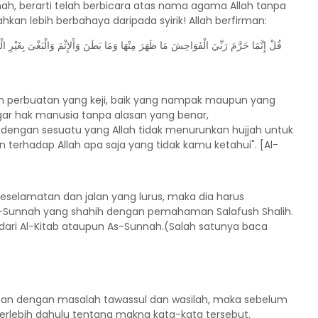
ah, berarti telah berbicara atas nama agama Allah tanpa
hkan lebih berbahaya daripada syirik! Allah berfirman:
قُلْ إِنَّمَا حَرَّمَ رَبِّيَ الْفَوَاحِشَ مَا ظَهَرَ مِنْهَا وَمَا بَطَنَ وَاْلإِثْمَ وَالْبَغْىَ بِغَيْرِ ا
 perbuatan yang keji, baik yang nampak maupun yang
ar hak manusia tanpa alasan yang benar,
ngan sesuatu yang Allah tidak menurunkan hujjah untuk
rhadap Allah apa saja yang tidak kamu ketahui". [Al-
eselamatan dan jalan yang lurus, maka dia harus
s-Sunnah yang shahih dengan pemahaman Salafush Shalih.
aik dari Al-Kitab ataupun As-Sunnah.(Salah satunya baca
tan dengan masalah tawassul dan wasilah, maka sebelum
rlebih dahulu tentang makna kata-kata tersebut.