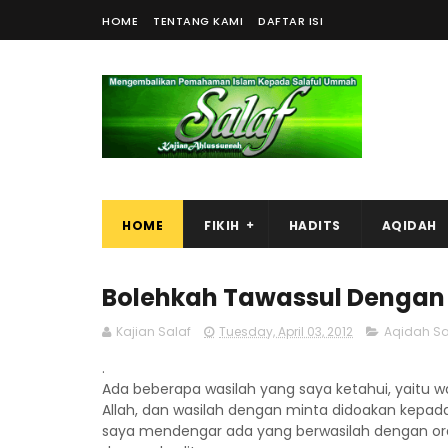
HOME
TENTANG KAMI
DAFTAR ISI
HOME
FIKIH
HADITS
AQIDAH
Bolehkah Tawassul Dengan
Kajian Salaf
Tuesday, April 03, 2012
Aqidah Sa
.
Ada beberapa wasilah yang saya ketahui, yaitu 
Allah, dan wasilah dengan minta didoakan kepada
saya mendengar ada yang berwasilah dengan or