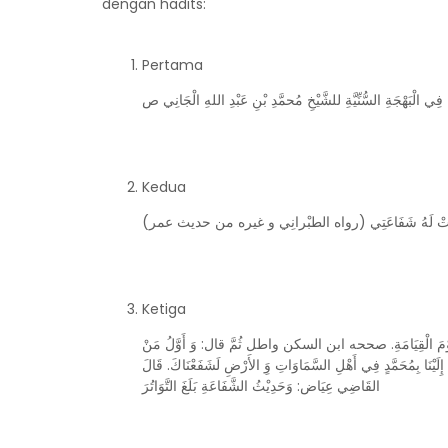
dengan hadits:
Pertama
كَذَا فِي الْبَهْجَةِ السُّنِّيَّةِ للشَّيْخِ مُحمَّدِ بْنِ عَبْدِ اللهِ الْجَانِي ص
Kedua
وَجَبَتْ لَهُ شَفَاعَتِي (رواه الطبْرانِي و غيره من حديث عمر
Ketiga
فِيْعُا يَوْمَ الْقِيَامَةِ. صححه ابن السكن واطل ثُمَّ قال: وَ أَوَّلُ مَنْ
تَشَفَّعَ بِهِ آدَم q  بِمُحَمَّدٍ فِي أَهْلِ السَّمَاوَاتِ وَِ الأَرْضِ لَشَفَعْنَاكَ. قَالَ
القَاضِي عِيَاض: وَحَدِيْثُ الشَّفَاعَةِ بَلَغَ التَّوَاتُرَ