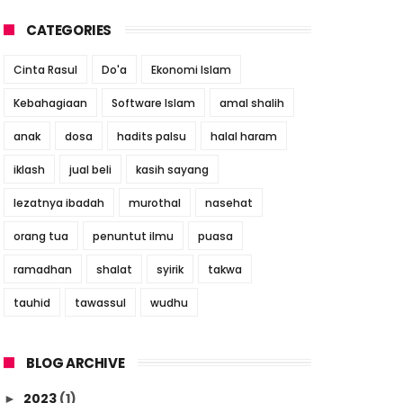
CATEGORIES
Cinta Rasul
Do'a
Ekonomi Islam
Kebahagiaan
Software Islam
amal shalih
anak
dosa
hadits palsu
halal haram
iklash
jual beli
kasih sayang
lezatnya ibadah
murothal
nasehat
orang tua
penuntut ilmu
puasa
ramadhan
shalat
syirik
takwa
tauhid
tawassul
wudhu
BLOG ARCHIVE
2023
(1)
►