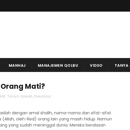
MANHAJ
MANAJEMEN QOLBU
VIDEO
TANYA
 Orang Mati?
laf
,
Tanya Jawab
,
tawassul
wasilah dengan amal shalih, nama-nama dan sifat-sifat
 (Allah, oleh-Red) orang lain yang masih hidup. Namun
ang yang sudah meninggal dunia. Mereka beralasan