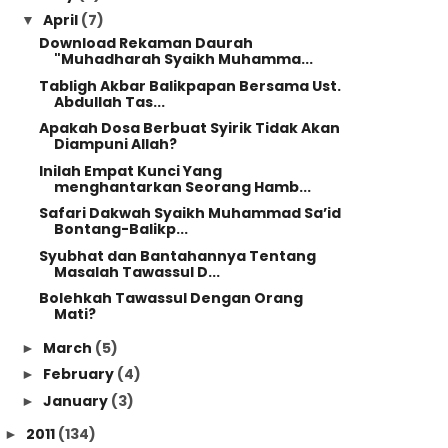
April
(7)
▼
Download Rekaman Daurah
"Muhadharah Syaikh Muhamma...
Tabligh Akbar Balikpapan Bersama Ust.
Abdullah Tas...
Apakah Dosa Berbuat Syirik Tidak Akan
Diampuni Allah?
Inilah Empat Kunci Yang
menghantarkan Seorang Hamb...
Safari Dakwah Syaikh Muhammad Sa’id
Bontang-Balikp...
Syubhat dan Bantahannya Tentang
Masalah Tawassul D...
Bolehkah Tawassul Dengan Orang
Mati?
March
(5)
►
February
(4)
►
January
(3)
►
2011
(134)
►