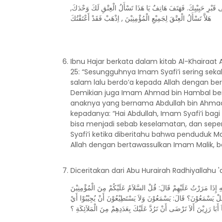
 عَلَى قَبْرِ حَبِيْبِكَ. فَهَتَفَ هَاتِفٌ يَا هَذَا تَسْأَلُ الْعِتْقِ لَكَ وَحْدَكَ
هَلاَّ تَسْأَلُ الْعِتْقَ لِجَمِيْعِ الْمُؤْمِنِيْنَ , اِذْهَبْ فَقَدْ أَعْتَقْتُكَ
Ibnu Hajar berkata dalam kitab Al-Khairaat
25: “Sesungguhnya Imam Syafi’i sering sek
salam lalu berdo’a kepada Allah dengan be
Demikian juga Imam Ahmad bin Hambal ber
anaknya yang bernama Abdullah bin Ahmad
kepadanya: “Hai Abdullah, Imam Syafi’i bag
bisa menjadi sebab keselamatan, dan sep
Syafi’i ketika diberitahu bahwa penduduk 
Allah dengan bertawassulkan Imam Malik, 
Diceritakan dari Abu Hurairah Radhiyallahu '
ِ إِذَا مَرَرْتُ عَلَيْهِمْ قَالَ: قُلْ السَّلاَمُ عَلَيْكُمْ مِنَ الْمُؤْمِنِيْنَ
َلْ يَسْمَعُوْنَ؟ قَالَ: يَسْمَعُوْنَ وَلاَ يَسْتَطِيْعُوْنَ أَنْ يُجِيْبُوْا أَيْ
أَبَا رَزِيْنَ أَلاَ تَرْضَى أَنْ تَرُدَّ عَلَيْكَ بِعَدَدِهِمْ مِنَ الْمَلاَئِكَةِ ؟